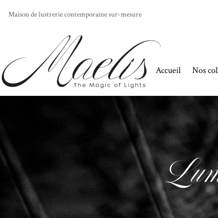
Maison de lustrerie contemporaine sur-mesure
Accueil
Nos col
Lumi