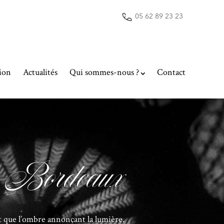
05 62 89 23 23
ion
Actualités
Qui sommes-nous ?
Contact
ne Bordeaux
t que l’ombre annonçant la lumière.